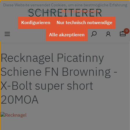
Diese Website verwendet Cookies, um eine bestmögliche Erfahrung
Zum Hauptinhalt springen
bieten zu können.
Mehr Informationen ...
Konfigurieren
Nur technisch notwendige
0
Alle akzeptieren
Recknagel Picatinny
Schiene FN Browning -
X-Bolt super short
20MOA