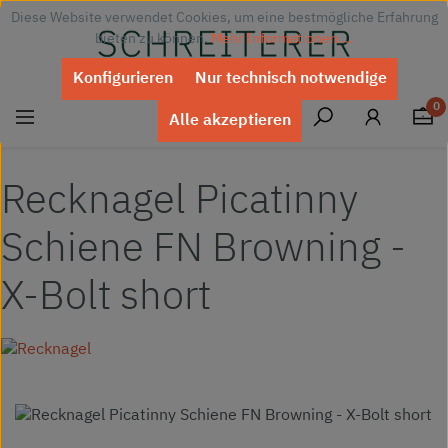
Diese Website verwendet Cookies, um eine bestmögliche Erfahrung
Zum Hauptinhalt springen
bieten zu können.
Mehr Informationen ...
Konfigurieren
Nur technisch notwendige
0
Alle akzeptieren
Recknagel Picatinny
Schiene FN Browning -
X-Bolt short
Bildergalerie überspringen