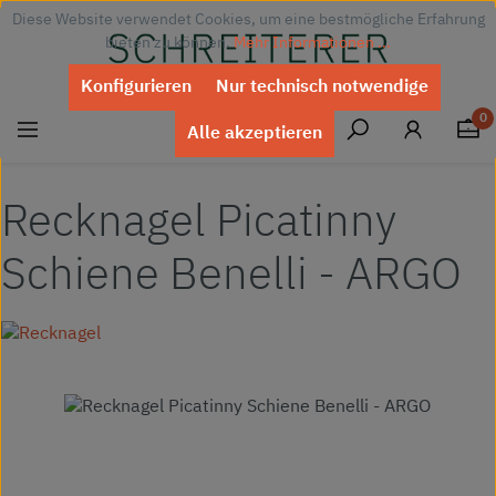
Diese Website verwendet Cookies, um eine bestmögliche Erfahrung
Zum Hauptinhalt springen
bieten zu können.
Mehr Informationen ...
Konfigurieren
Nur technisch notwendige
0
Alle akzeptieren
Recknagel Picatinny
Schiene Benelli - ARGO
Bildergalerie überspringen