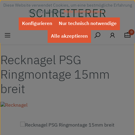
Diese Website verwendet Cookies, um eine bestmögliche Erfahrung
Zum Hauptinhalt springen
bieten zu können.
Mehr Informationen ...
Konfigurieren
Nur technisch notwendige
0
Alle akzeptieren
Recknagel PSG
Ringmontage 15mm
breit
Bildergalerie überspringen