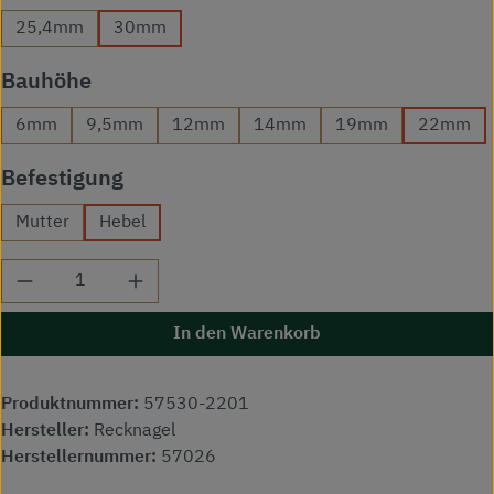
25,4mm
30mm
auswählen
Bauhöhe
6mm
9,5mm
12mm
14mm
19mm
22mm
auswählen
Befestigung
Mutter
Hebel
Produkt Anzahl: Gib den gewünschten Wert ei
In den Warenkorb
Produktnummer:
57530-2201
Hersteller:
Recknagel
Herstellernummer:
57026