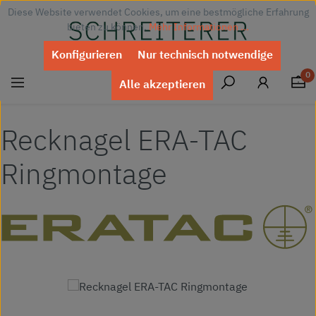
Diese Website verwendet Cookies, um eine bestmögliche Erfahrung
Zum Hauptinhalt springen
bieten zu können.
Mehr Informationen ...
Konfigurieren
Nur technisch notwendige
0
Alle akzeptieren
Recknagel ERA-TAC
Ringmontage
Bildergalerie überspringen