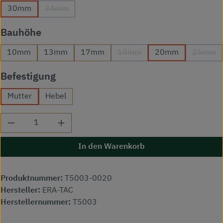
30mm
34mm
(Diese Option ist zurzeit nicht verfügbar.)
auswählen
Bauhöhe
10mm
13mm
17mm
18mm
20mm
25mm
(Diese Option ist zurzeit nicht
(Diese
auswählen
Befestigung
Mutter
Hebel
Produkt Anzahl: Gib den gewünschten Wert ei
In den Warenkorb
Produktnummer:
T5003-0020
Hersteller:
ERA-TAC
Herstellernummer:
T5003