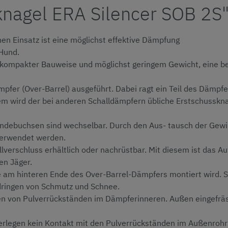
knagel ERA Silencer SOB 2S
hen Einsatz ist eine möglichst effektive Dämpfung
Hund.
kompakter Bauweise und möglichst geringem Gewicht, eine bes
fer (Over-Barrel) ausgeführt. Dabei ragt ein Teil des Dämpfer
m wird der bei anderen Schalldämpfern übliche Erstschusskna
windebuchsen sind wechselbar. Durch den Aus- tausch der Ge
 verwendet werden.
erschluss erhältlich oder nachrüstbar. Mit diesem ist das Au
en Jäger.
ie am hinteren Ende des Over-Barrel-Dämpfers montiert wird. S
dringen von Schmutz und Schnee.
gen von Pulverrückständen im Dämpferinneren. Außen eingefräst
 Zerlegen kein Kontakt mit den Pulverrückständen im Außenro