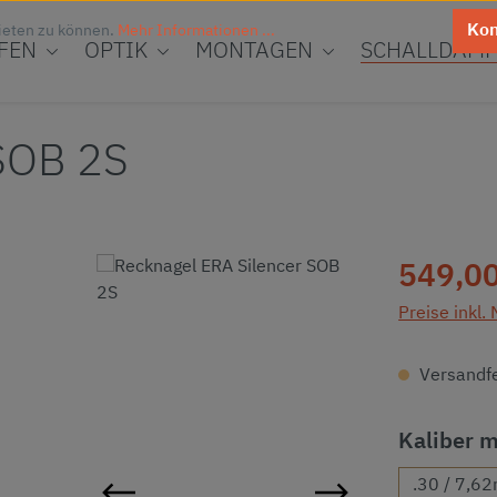
Kon
ieten zu können.
Mehr Informationen ...
FEN
OPTIK
MONTAGEN
SCHALLDÄMP
SOB 2S
Regulärer Pr
549,00
Preise inkl.
Versandfer
Kaliber 
.30 / 7,6