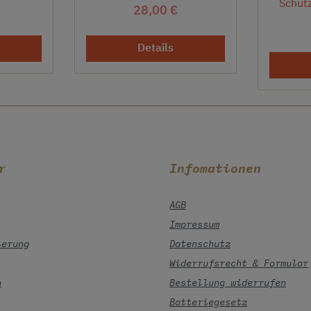
Schut
r Preis:
Regulärer Preis:
28,00 €
Details
r
Infomationen
AGB
Impressum
ierung
Datenschutz
Widerrufsrecht & Formular
n
Bestellung widerrufen
Batteriegesetz