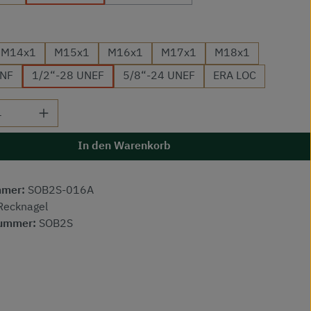
(Diese Option ist zurzeit nicht verfügb
auswählen
M14x1
M15x1
M16x1
M17x1
M18x1
UNF
1/2“-28 UNEF
5/8“-24 UNEF
ERA LOC
 Anzahl: Gib den gewünschten Wert ein od
In den Warenkorb
mmer:
SOB2S-016A
Recknagel
nummer:
SOB2S