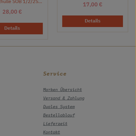
zhülle SOB 1/2/2S
Regulärer Preis:
17,00 €
ORANGE
Regulärer Preis:
28,00 €
Details
Details
Service
Marken Übersicht
Versand & Zahlung
Duales System
Bestellablauf
Lieferzeit
Kontakt