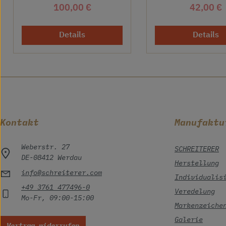
Regulärer Preis:
Reguläre
100,00 €
42,00 €
Details
Details
Kontakt
Manufaktu
Weberstr. 27
SCHREITERER
DE-08412 Werdau
Herstellung
info@schreiterer.com
Individualis
+49 3761 477496-0
Veredelung
Mo-Fr, 09:00-15:00
Markenzeiche
Galerie