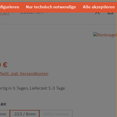
figurieren
Nur technisch notwendige
Alle akzeptieren
0
FER
ZUBEHÖR
eis:
 €
 MwSt. zzgl. Versandkosten
tig in 5 Tagen, Lieferzeit 1-3 Tage
auswählen
max
2mm
.323 / 8mm
.375 / 9,5mm