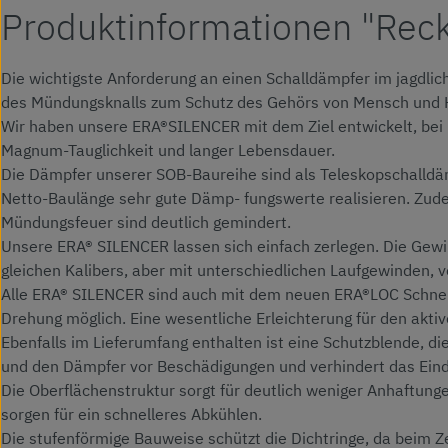
Produktinformationen "Rec
Die wichtigste Anforderung an einen Schalldämpfer im jagdlic
des Mündungsknalls zum Schutz des Gehörs von Mensch und 
Wir haben unsere ERA®SILENCER mit dem Ziel entwickelt, bei 
Magnum-Tauglichkeit und langer Lebensdauer.
Die Dämpfer unserer SOB-Baureihe sind als Teleskopschalldämp
Netto-Baulänge sehr gute Dämp- fungswerte realisieren. Zude
Mündungsfeuer sind deutlich gemindert.
Unsere ERA® SILENCER lassen sich einfach zerlegen. Die Ge
gleichen Kalibers, aber mit unterschiedlichen Laufgewinden,
Alle ERA® SILENCER sind auch mit dem neuen ERA®LOC Schnellv
Drehung möglich. Eine wesentliche Erleichterung für den aktiv
Ebenfalls im Lieferumfang enthalten ist eine Schutzblende, d
und den Dämpfer vor Beschädigungen und verhindert das Ein
Die Oberflächenstruktur sorgt für deutlich weniger Anhaftun
sorgen für ein schnelleres Abkühlen.
Die stufenförmige Bauweise schützt die Dichtringe, da beim