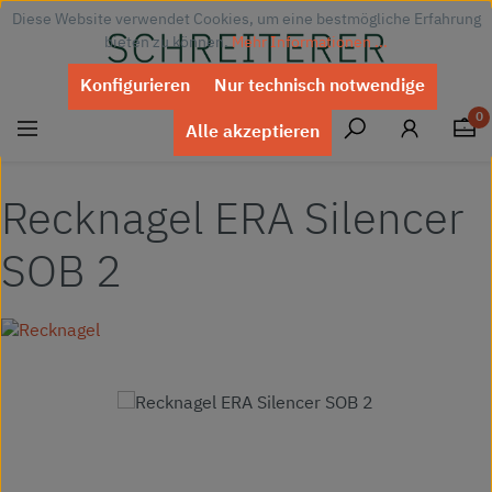
Diese Website verwendet Cookies, um eine bestmögliche Erfahrung
Zum Hauptinhalt springen
bieten zu können.
Mehr Informationen ...
Konfigurieren
Nur technisch notwendige
0
Alle akzeptieren
Recknagel ERA Silencer
SOB 2
Bildergalerie überspringen