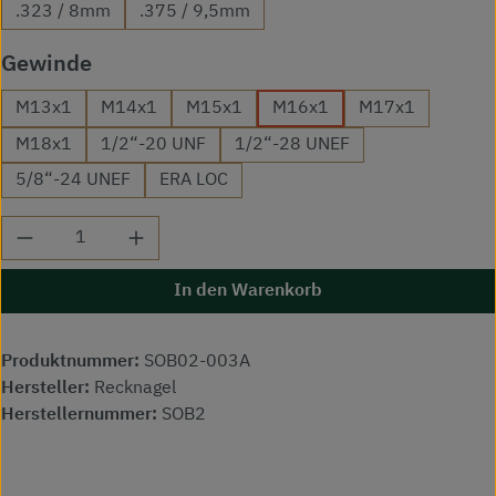
.323 / 8mm
.375 / 9,5mm
auswählen
Gewinde
M13x1
M14x1
M15x1
M16x1
M17x1
M18x1
1/2“-20 UNF
1/2“-28 UNEF
5/8“-24 UNEF
ERA LOC
Produkt Anzahl: Gib den gewünschten Wert ei
In den Warenkorb
Produktnummer:
SOB02-003A
Hersteller:
Recknagel
Herstellernummer:
SOB2