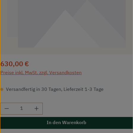
Regulärer Preis:
630,00 €
Preise inkl. MwSt. zzgl. Versandkosten
Versandfertig in 30 Tagen, Lieferzeit 1-3 Tage
Produkt Anzahl: Gib den gewünschten Wert ei
In den Warenkorb