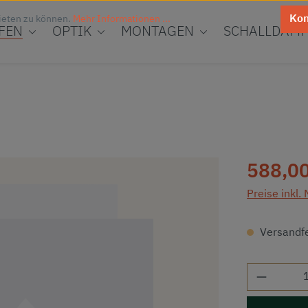
Kon
ieten zu können.
Mehr Informationen ...
FEN
OPTIK
MONTAGEN
SCHALLDÄMP
Regulärer Pr
588,00
Preise inkl.
Versandfer
Produkt