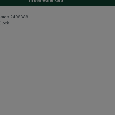
In den Warenkorb
mmer:
2408388
Glock