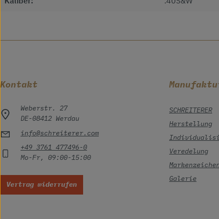
Kaliber:
.40S&W
Kontakt
Manufaktu
Weberstr. 27
SCHREITERER
DE-08412 Werdau
Herstellung
info@schreiterer.com
Individualis
+49 3761 477496-0
Veredelung
Mo-Fr, 09:00-15:00
Markenzeiche
Galerie
Vertrag widerrufen