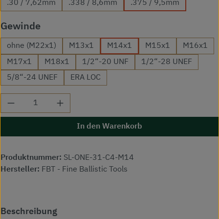
.30 / 7,62mm
.338 / 8,6mm
.375 / 9,5mm
auswählen
Gewinde
ohne (M22x1)
M13x1
M14x1
M15x1
M16x1
M17x1
M18x1
1/2“-20 UNF
1/2“-28 UNEF
5/8“-24 UNEF
ERA LOC
Produkt Anzahl: Gib den gewünschten Wert ei
In den Warenkorb
Produktnummer:
SL-ONE-31-C4-M14
Hersteller:
FBT - Fine Ballistic Tools
Beschreibung