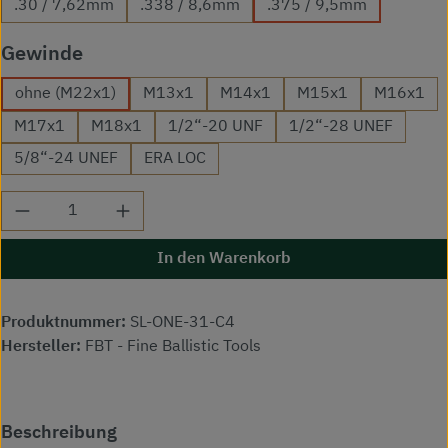
.30 / 7,62mm
.338 / 8,6mm
.375 / 9,5mm
auswählen
Gewinde
ohne (M22x1)
M13x1
M14x1
M15x1
M16x1
M17x1
M18x1
1/2“-20 UNF
1/2“-28 UNEF
5/8“-24 UNEF
ERA LOC
Produkt Anzahl: Gib den gewünschten Wert ei
In den Warenkorb
Produktnummer:
SL-ONE-31-C4
Hersteller:
FBT - Fine Ballistic Tools
Beschreibung