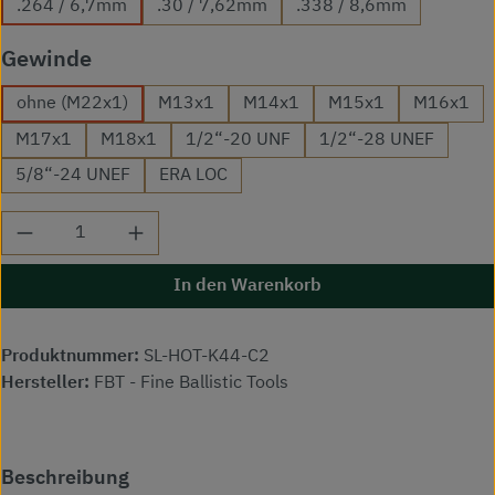
.264 / 6,7mm
.30 / 7,62mm
.338 / 8,6mm
auswählen
Gewinde
ohne (M22x1)
M13x1
M14x1
M15x1
M16x1
M17x1
M18x1
1/2“-20 UNF
1/2“-28 UNEF
5/8“-24 UNEF
ERA LOC
Produkt Anzahl: Gib den gewünschten Wert ei
In den Warenkorb
Produktnummer:
SL-HOT-K44-C2
Hersteller:
FBT - Fine Ballistic Tools
Beschreibung