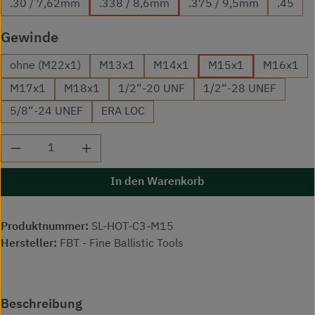
.30 / 7,62mm
.338 / 8,6mm
.375 / 9,5mm
.45
auswählen
Gewinde
ohne (M22x1)
M13x1
M14x1
M15x1
M16x1
M17x1
M18x1
1/2“-20 UNF
1/2“-28 UNEF
5/8“-24 UNEF
ERA LOC
Produkt Anzahl: Gib den gewünschten Wert ei
In den Warenkorb
Produktnummer:
SL-HOT-C3-M15
Hersteller:
FBT - Fine Ballistic Tools
Beschreibung