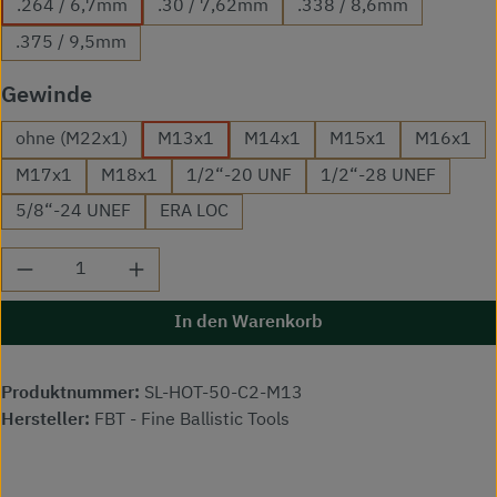
.264 / 6,7mm
.30 / 7,62mm
.338 / 8,6mm
.375 / 9,5mm
auswählen
Gewinde
ohne (M22x1)
M13x1
M14x1
M15x1
M16x1
M17x1
M18x1
1/2“-20 UNF
1/2“-28 UNEF
5/8“-24 UNEF
ERA LOC
Produkt Anzahl: Gib den gewünschten Wert ei
In den Warenkorb
Produktnummer:
SL-HOT-50-C2-M13
Hersteller:
FBT - Fine Ballistic Tools