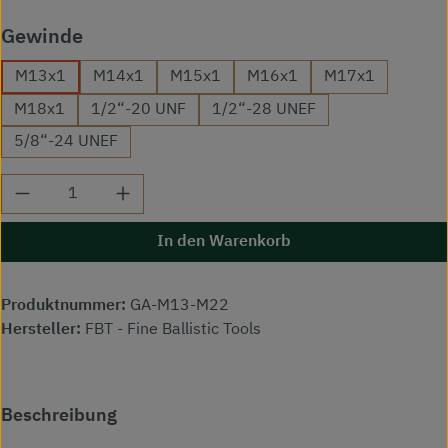
auswählen
Gewinde
M13x1
M14x1
M15x1
M16x1
M17x1
M18x1
1/2“-20 UNF
1/2“-28 UNEF
5/8“-24 UNEF
Produkt Anzahl: Gib den gewünschten Wert ei
In den Warenkorb
Produktnummer:
GA-M13-M22
Hersteller:
FBT - Fine Ballistic Tools
Beschreibung