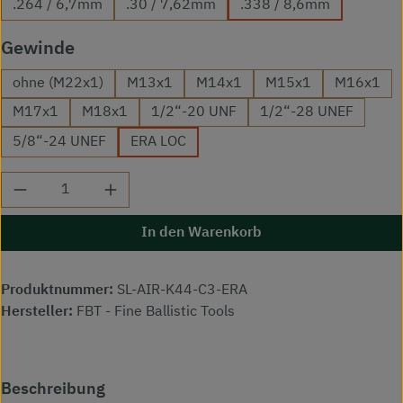
.264 / 6,7mm
.30 / 7,62mm
.338 / 8,6mm
auswählen
Gewinde
ohne (M22x1)
M13x1
M14x1
M15x1
M16x1
M17x1
M18x1
1/2“-20 UNF
1/2“-28 UNEF
5/8“-24 UNEF
ERA LOC
Produkt Anzahl: Gib den gewünschten Wert ei
In den Warenkorb
Produktnummer:
SL-AIR-K44-C3-ERA
Hersteller:
FBT - Fine Ballistic Tools
Beschreibung