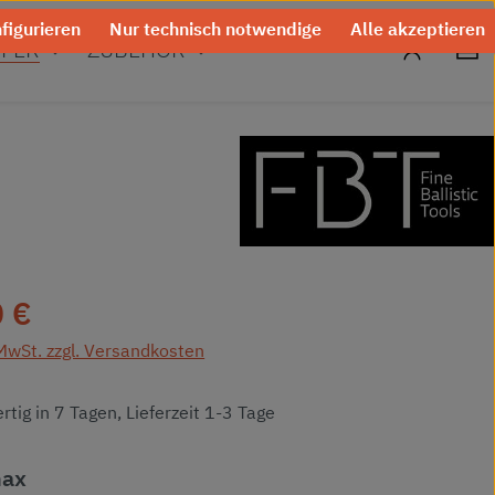
figurieren
Nur technisch notwendige
Alle akzeptieren
0
FER
ZUBEHÖR
eis:
 €
 MwSt. zzgl. Versandkosten
tig in 7 Tagen, Lieferzeit 1-3 Tage
auswählen
max