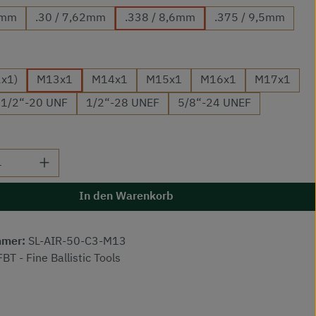
7mm
.30 / 7,62mm
.338 / 8,6mm
.375 / 9,5mm
auswählen
x1)
M13x1
M14x1
M15x1
M16x1
M17x1
1/2“-20 UNF
1/2“-28 UNEF
5/8“-24 UNEF
 Anzahl: Gib den gewünschten Wert ein od
In den Warenkorb
mmer:
SL-AIR-50-C3-M13
FBT - Fine Ballistic Tools