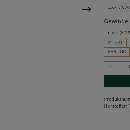
.264 / 6,
Gewinde
ohne (M22
M18x1
ERA LOC
Produkt
Produktnu
Hersteller: