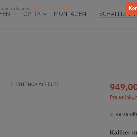
Kon
ieten zu können.
Mehr Informationen ...
FEN
OPTIK
MONTAGEN
SCHALLDÄMP
Regulärer Pr
949,00
Preise inkl.
Versandfer
Kaliber 