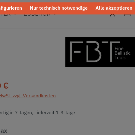
figurieren
Nur technisch notwendige
Alle akzeptieren
0
FER
ZUBEHÖR
eis:
 €
 MwSt. zzgl. Versandkosten
tig in 7 Tagen, Lieferzeit 1-3 Tage
auswählen
max