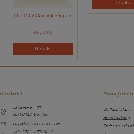
Details
FBT INCA Gewindeadapter
Regulärer Preis:
35,00 €
Details
Kontakt
Manufaktu
Weberstr. 27
SCHREITERER
DE-08412 Werdau
Herstellung
info@schreiterer.com
Individualis
+49 3761 477496-0