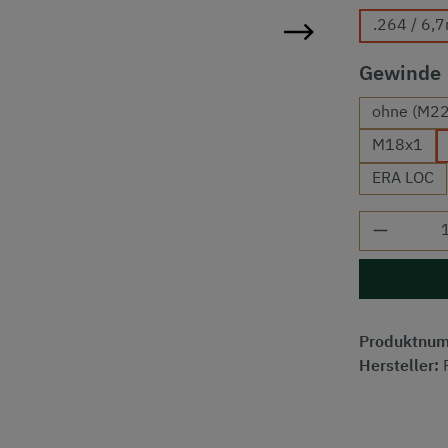
.264 / 6
Gewinde
ohne (M22
M18x1
ERA LOC
Produkt
Produktnu
Hersteller: