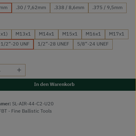
,7mm
.30 / 7,62mm
.338 / 8,6mm
.375 / 9,5mm
auswählen
x1)
M13x1
M14x1
M15x1
M16x1
M17x1
1/2“-20 UNF
1/2“-28 UNEF
5/8“-24 UNEF
 Anzahl: Gib den gewünschten Wert ein od
In den Warenkorb
mmer:
SL-AIR-44-C2-U20
FBT - Fine Ballistic Tools