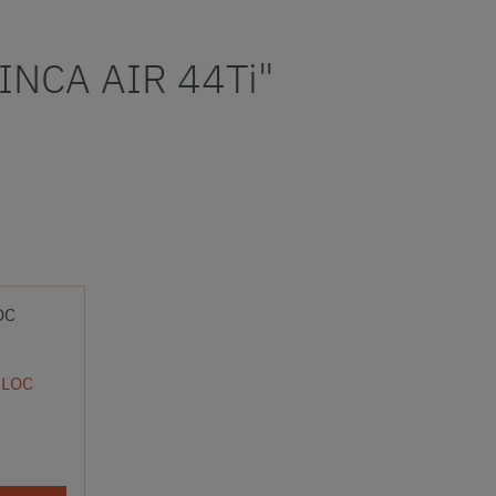
 INCA AIR 44Ti"
 LOC
t
 Preis: