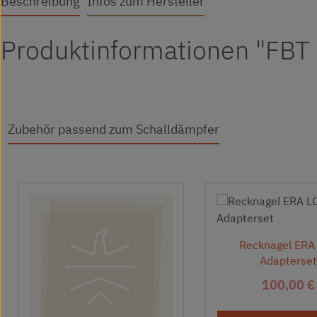
Beschreibung
Infos zum Hersteller
Produktinformationen "FBT
Zubehör passend zum Schalldämpfer
Produktgalerie überspringen
Recknagel ERA
Adapterse
Regulärer
100,00 €