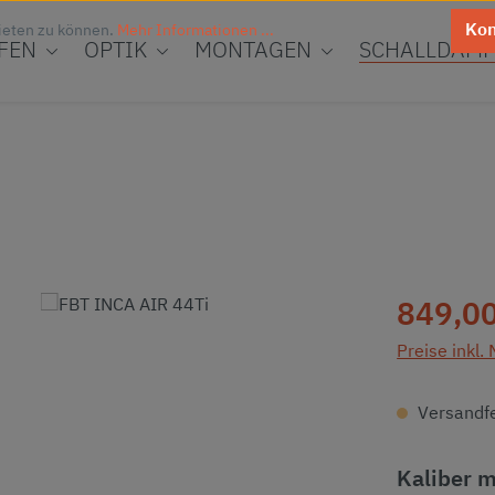
Kon
ieten zu können.
Mehr Informationen ...
FEN
OPTIK
MONTAGEN
SCHALLDÄMP
Regulärer Pr
849,00
Preise inkl.
Versandfer
Kaliber 