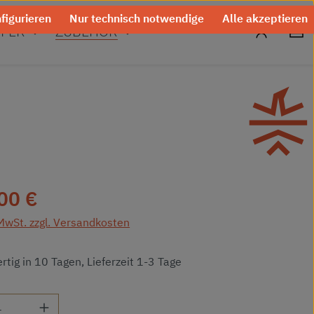
figurieren
Nur technisch notwendige
Alle akzeptieren
0
FER
ZUBEHÖR
eis:
00 €
 MwSt. zzgl. Versandkosten
tig in 10 Tagen, Lieferzeit 1-3 Tage
 Anzahl: Gib den gewünschten Wert ein od