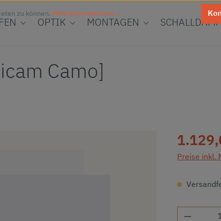
Kon
ieten zu können.
Mehr Informationen ...
FEN
OPTIK
MONTAGEN
SCHALLDÄMP
ticam Camo]
Regulärer Pr
1.129,
Preise inkl.
Versandfer
Produkt