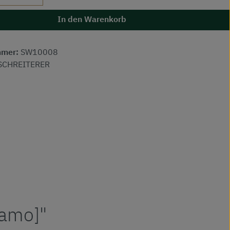
In den Warenkorb
mmer:
SW10008
SCHREITERER
Camo]"