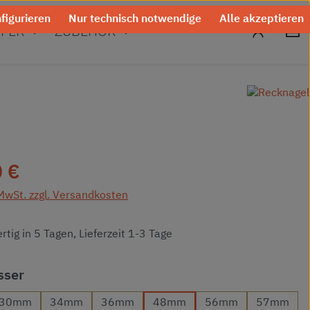
figurieren
Nur technisch notwendige
Alle akzeptieren
0
FER
ZUBEHÖR
eis:
 €
 MwSt. zzgl. Versandkosten
tig in 5 Tagen, Lieferzeit 1-3 Tage
auswählen
sser
30mm
34mm
36mm
48mm
56mm
57mm