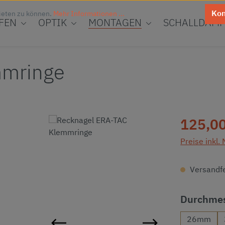
Kon
ieten zu können.
Mehr Informationen ...
FEN
OPTIK
MONTAGEN
SCHALLDÄMP
mmringe
Regulärer Pr
125,00
Preise inkl.
Versandfer
Durchme
26mm