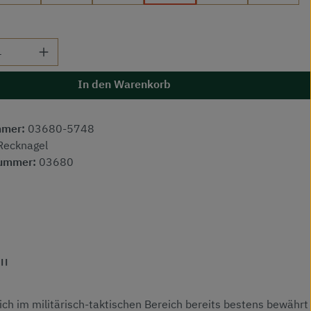
 Anzahl: Gib den gewünschten Wert ein od
In den Warenkorb
mmer:
03680-5748
Recknagel
nummer:
03680
"
ich im militärisch-taktischen Bereich bereits bestens bewährt