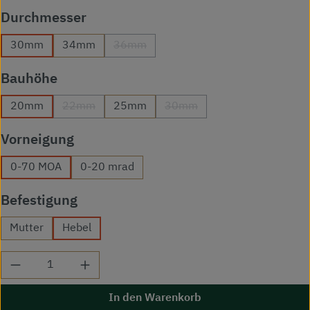
auswählen
Durchmesser
30mm
34mm
36mm
(Diese Option ist zurzeit nicht verfügbar.)
auswählen
Bauhöhe
20mm
22mm
25mm
30mm
(Diese Option ist zurzeit nicht verfügbar.)
(Diese Option ist zurzeit nicht
auswählen
Vorneigung
0-70 MOA
0-20 mrad
auswählen
Befestigung
Mutter
Hebel
Produkt Anzahl: Gib den gewünschten Wert ei
In den Warenkorb