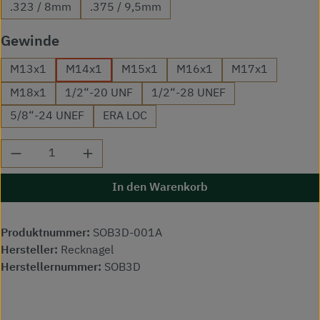
.323 / 8mm
.375 / 9,5mm
auswählen
Gewinde
M13x1
M14x1
M15x1
M16x1
M17x1
M18x1
1/2“-20 UNF
1/2“-28 UNEF
5/8“-24 UNEF
ERA LOC
Produkt Anzahl: Gib den gewünschten Wert ei
In den Warenkorb
Produktnummer:
SOB3D-001A
Hersteller:
Recknagel
Herstellernummer:
SOB3D