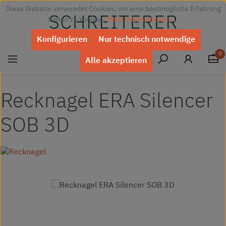
Diese Website verwendet Cookies, um eine bestmögliche Erfahrung
Zum Hauptinhalt springen
bieten zu können.
Mehr Informationen ...
Konfigurieren
Nur technisch notwendige
0
Alle akzeptieren
Recknagel ERA Silencer
SOB 3D
Bildergalerie überspringen