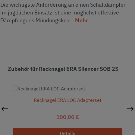
Die wichtigste Anforderung an einen Schalldämpfer
im jagdlichen Einsatz ist eine möglichst effektive
Dämpfungdes Mündungskna…
Mehr
Produktgalerie überspringen
Zubehör für Recknagel ERA Silencer SOB 2S
Recknagel ERA LOC Adapterset
Regulärer Preis:
100,00 €
Details