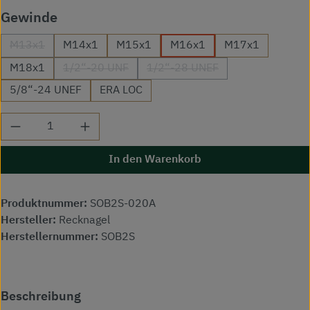
auswählen
Gewinde
M13x1
M14x1
M15x1
M16x1
M17x1
(Diese Option ist zurzeit nicht verfügbar.)
M18x1
1/2“-20 UNF
1/2“-28 UNEF
(Diese Option ist zurzeit nicht verfügbar.)
(Diese Option ist zurzeit nich
5/8“-24 UNEF
ERA LOC
Produkt Anzahl: Gib den gewünschten Wert ei
In den Warenkorb
Produktnummer:
SOB2S-020A
Hersteller:
Recknagel
Herstellernummer:
SOB2S
Beschreibung