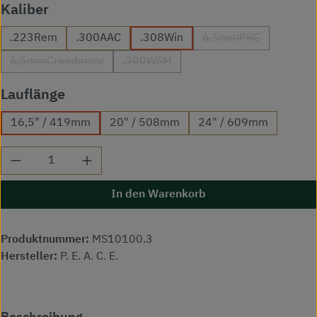
auswählen
Kaliber
.223Rem
.300AAC
.308Win
6,5mmPRC
(Diese Option ist zu
6,5mmCreedmoor
.300WSM
(Diese Option ist zurzeit nicht verfügbar.)
(Diese Option ist zurzeit nicht verfügba
auswählen
Lauflänge
16,5" / 419mm
20" / 508mm
24" / 609mm
Produkt Anzahl: Gib den gewünschten Wert ei
In den Warenkorb
Produktnummer:
MS10100.3
Hersteller:
P. E. A. C. E.