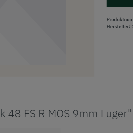
Produktnu
Hersteller:
ck 48 FS R MOS 9mm Luger"