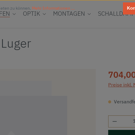
Kon
ieten zu können.
Mehr Informationen ...
FEN
OPTIK
MONTAGEN
SCHALLDÄMP
 Luger
Regulärer Pr
704,00
Preise inkl.
Versandfer
Produkt