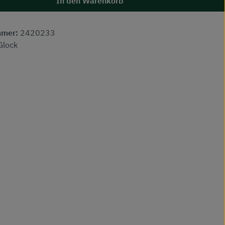
In den Warenkorb
mmer:
2420233
Glock