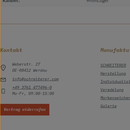
Kaliber:
9mmLuger
Kontakt
Manufaktu
Weberstr. 27
SCHREITERER
DE-08412 Werdau
Herstellung
info@schreiterer.com
Individualis
+49 3761 477496-0
Veredelung
Mo-Fr, 09:00-15:00
Markenzeiche
Galerie
Vertrag widerrufen