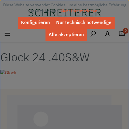
Diese Website verwendet Cookies, um eine bestmögliche Erfahrung
Zum Hauptinhalt springen
bieten zu können.
Mehr Informationen ...
Konfigurieren
Nur technisch notwendige
0
Alle akzeptieren
Glock 24 .40S&W
Bildergalerie überspringen