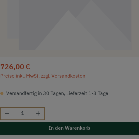
Regulärer Preis:
726,00 €
Preise inkl. MwSt. zzgl. Versandkosten
Versandfertig in 30 Tagen, Lieferzeit 1-3 Tage
Produkt Anzahl: Gib den gewünschten Wert ei
In den Warenkorb