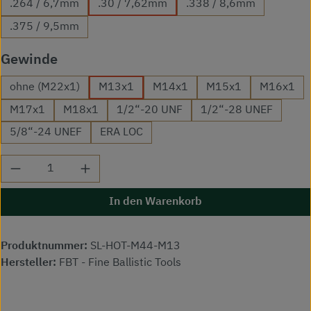
.264 / 6,7mm
.30 / 7,62mm
.338 / 8,6mm
.375 / 9,5mm
auswählen
Gewinde
ohne (M22x1)
M13x1
M14x1
M15x1
M16x1
M17x1
M18x1
1/2“-20 UNF
1/2“-28 UNEF
5/8“-24 UNEF
ERA LOC
Produkt Anzahl: Gib den gewünschten Wert ei
In den Warenkorb
Produktnummer:
SL-HOT-M44-M13
Hersteller:
FBT - Fine Ballistic Tools