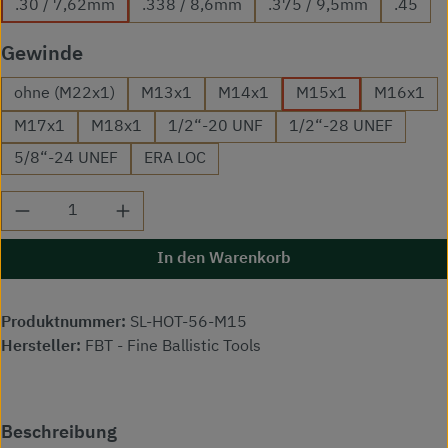
.30 / 7,62mm
.338 / 8,6mm
.375 / 9,5mm
.45
auswählen
Gewinde
ohne (M22x1)
M13x1
M14x1
M15x1
M16x1
M17x1
M18x1
1/2“-20 UNF
1/2“-28 UNEF
5/8“-24 UNEF
ERA LOC
Produkt Anzahl: Gib den gewünschten Wert ei
In den Warenkorb
Produktnummer:
SL-HOT-56-M15
Hersteller:
FBT - Fine Ballistic Tools
Beschreibung