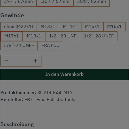
.264 / 6,7mm
.30 / 7,62mm
.338 / 8,6mm
auswählen
Gewinde
ohne (M22x1)
M13x1
M14x1
M15x1
M16x1
M17x1
M18x1
1/2“-20 UNF
1/2“-28 UNEF
5/8“-24 UNEF
ERA LOC
Produkt Anzahl: Gib den gewünschten Wert ei
In den Warenkorb
Produktnummer:
SL-AIR-K44-M17
Hersteller:
FBT - Fine Ballistic Tools
Beschreibung