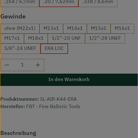
.264 / 6,7mm
.30 / 7,62mm
.338 / 8,6mm
auswählen
Gewinde
ohne (M22x1)
M13x1
M14x1
M15x1
M16x1
M17x1
M18x1
1/2“-20 UNF
1/2“-28 UNEF
5/8“-24 UNEF
ERA LOC
Produkt Anzahl: Gib den gewünschten Wert ei
In den Warenkorb
Produktnummer:
SL-AIR-K44-ERA
Hersteller:
FBT - Fine Ballistic Tools
Beschreibung