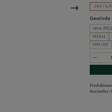
.264 / 6
Gewinde
ohne (M22
M18x1
ERA LOC
Produkt
Produktnu
Hersteller: