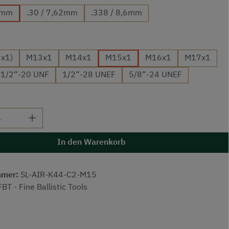
,7mm
.30 / 7,62mm
.338 / 8,6mm
auswählen
x1)
M13x1
M14x1
M15x1
M16x1
M17x1
1/2“-20 UNF
1/2“-28 UNEF
5/8“-24 UNEF
 Anzahl: Gib den gewünschten Wert ein od
In den Warenkorb
mmer:
SL-AIR-K44-C2-M15
FBT - Fine Ballistic Tools