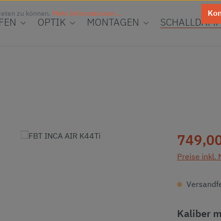
Kon
ieten zu können.
Mehr Informationen ...
FEN
OPTIK
MONTAGEN
SCHALLDÄMP
Regulärer Pr
749,00
Preise inkl.
Versandfer
Kaliber 