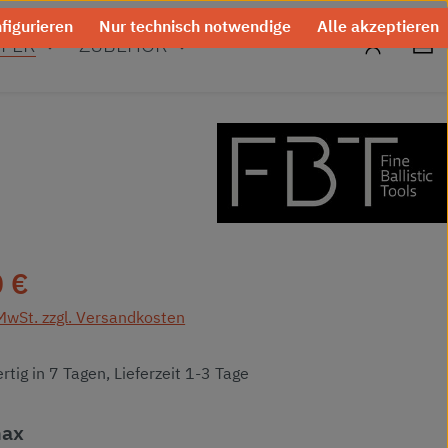
figurieren
Nur technisch notwendige
Alle akzeptieren
0
FER
ZUBEHÖR
eis:
 €
 MwSt. zzgl. Versandkosten
tig in 7 Tagen, Lieferzeit 1-3 Tage
auswählen
max