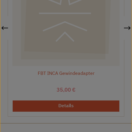
FBT INCA Gewindeadapter
Regulärer Preis:
35,00 €
Details