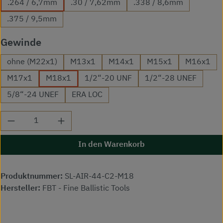
.264 / 6,7mm
.30 / 7,62mm
.338 / 8,6mm
.375 / 9,5mm
auswählen
Gewinde
ohne (M22x1)
M13x1
M14x1
M15x1
M16x1
M17x1
M18x1
1/2“-20 UNF
1/2“-28 UNEF
5/8“-24 UNEF
ERA LOC
Produkt Anzahl: Gib den gewünschten Wert ei
In den Warenkorb
Produktnummer:
SL-AIR-44-C2-M18
Hersteller:
FBT - Fine Ballistic Tools