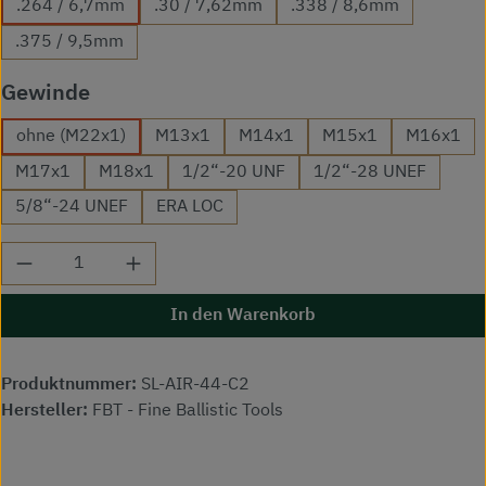
.264 / 6,7mm
.30 / 7,62mm
.338 / 8,6mm
.375 / 9,5mm
auswählen
Gewinde
ohne (M22x1)
M13x1
M14x1
M15x1
M16x1
M17x1
M18x1
1/2“-20 UNF
1/2“-28 UNEF
5/8“-24 UNEF
ERA LOC
Produkt Anzahl: Gib den gewünschten Wert ei
In den Warenkorb
Produktnummer:
SL-AIR-44-C2
Hersteller:
FBT - Fine Ballistic Tools