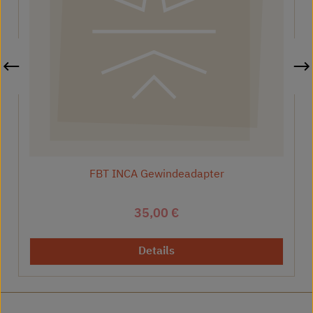
FBT INCA Gewindeadapter
Regulärer Preis:
35,00 €
Details